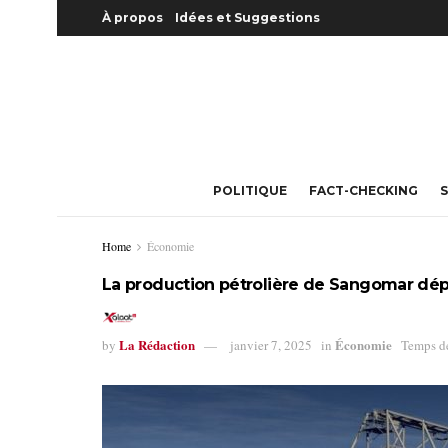
À propos
Idées et Suggestions
POLITIQUE
FACT-CHECKING
S
Home
Économie
La production pétrolière de Sangomar dép
La Rédaction
Économie
by
janvier 7, 2025
in
Temps de