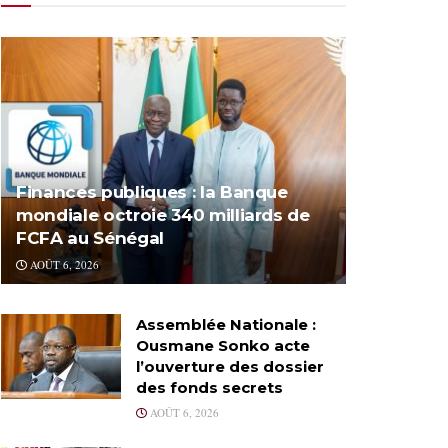
Finances publiques : la Banque
mondiale octroie 340 milliards de
FCFA au Sénégal
AOÛT 6, 2026
Assemblée Nationale :
Ousmane Sonko acte
l’ouverture des dossier
des fonds secrets
AOÛT 6, 2026