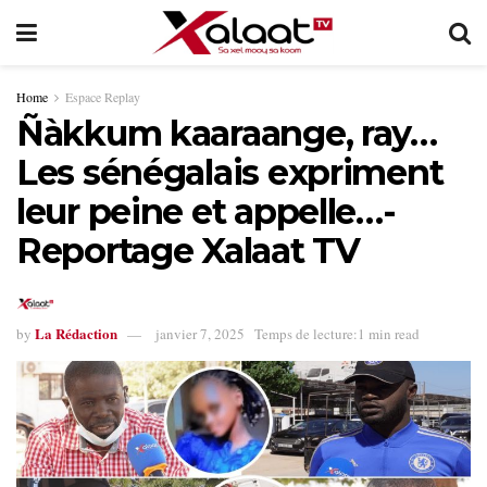
Home
Espace Replay
Ñàkkum kaaraange, ray…
Les sénégalais expriment
leur peine et appelle…-
Reportage Xalaat TV
La Rédaction
by
janvier 7, 2025
Temps de lecture:1 min read