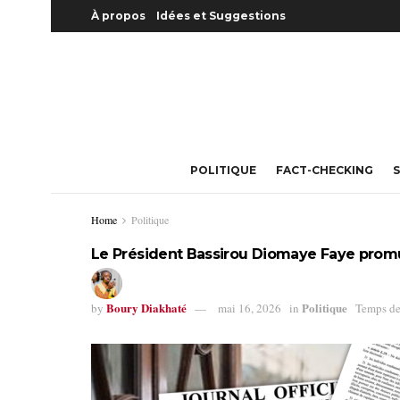
À propos
Idées et Suggestions
POLITIQUE
FACT-CHECKING
S
Home
Politique
Le Président Bassirou Diomaye Faye promul
Boury Diakhaté
Politique
by
mai 16, 2026
in
Temps de