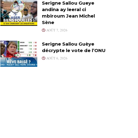
Serigne Saliou Gueye
andina ay leeral ci
mbiroum Jean Michel
Sène
AOÛT 7, 2026
Serigne Saliou Guèye
décrypte le vote de l’ONU
AOÛT 6, 2026