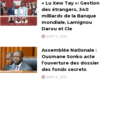
« Lu Xew Tay »: Gestion
des étrangers, 340
milliards de la Banque
mondiale, Lamignou
Darou et Cie
AOÛT 6, 2026
Assemblée Nationale :
Ousmane Sonko acte
l’ouverture des dossier
des fonds secrets
AOÛT 6, 2026