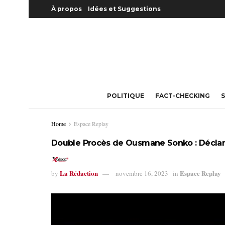
À propos
Idées et Suggestions
POLITIQUE
FACT-CHECKING
S
Home
Espace Replay
Double Procès de Ousmane Sonko : Décla
La Rédaction
Espace Replay
by
novembre 16, 2023
in