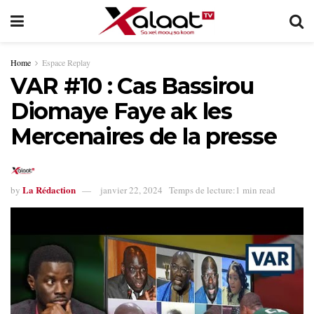
Home
Espace Replay
VAR #10 : Cas Bassirou
Diomaye Faye ak les
Mercenaires de la presse
La Rédaction
by
janvier 22, 2024
Temps de lecture:1 min read