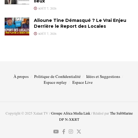
lieux
AOÛT 7, 2026
Alioune Tine Démasqué ? Le Vrai Enjeu
Derrière le Report des Locales
AOÛT 7, 2026
À propos
Politique de Confidentialité
Idées et Suggestions
Espace replay
Espace Live
Copyright © 2025 Xalaat TV /
Groupe Africa Media Link
/ Réalisé par
The SubMarine
DP N-XKRT