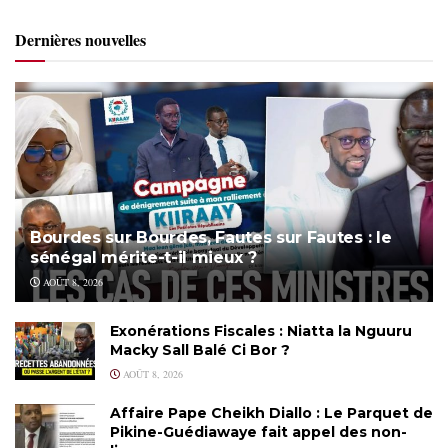
Dernières nouvelles
Bourdes sur Bourdes, Fautes sur Fautes : le
sénégal mérite-t-il mieux ?
AOÛT 8, 2026
Exonérations Fiscales : Niatta la Nguuru
Macky Sall Balé Ci Bor ?
AOÛT 8, 2026
Affaire Pape Cheikh Diallo : Le Parquet de
Pikine-Guédiawaye fait appel des non-