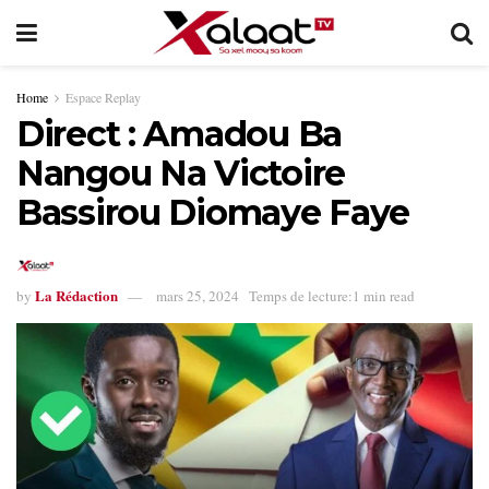
Home
Espace Replay
Direct : Amadou Ba
Nangou Na Victoire
Bassirou Diomaye Faye
La Rédaction
by
mars 25, 2024
Temps de lecture:1 min read