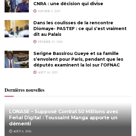
CNRA : une décision qui divise
JANVIER 4, 2025
Dans les coulisses de la rencontre
Diomaye- PASTEF : ce qui s’est vraiment
dit au Palais
FÉVRIER 23, 2026
Serigne Bassirou Gueye et sa famille
s’envolent pour Paris, pendant que les
députés examinent la loi sur l’OFNAC
AOÛT 18, 2025
Dernières nouvelles
LONASE – Supposé Contrat 50 Millions avec
Feñal Digital : Toussaint Manga apporte un
démenti
AOÛT 6, 2026