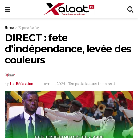
Home
Espace Replay
DIRECT : fete
d’indépendance, levée des
couleurs
La Rédaction
by
avril 4, 2024
Temps de lecture:1 min read