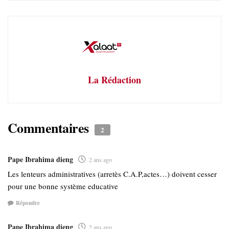
La Rédaction
Commentaires
2
Pape Ibrahima dieng
2 ans ago
Les lenteurs administratives (arretès C.A.P,actes…) doivent cesser
pour une bonne système educative
Répondre
Pape Ibrahima dieng
2 ans ago