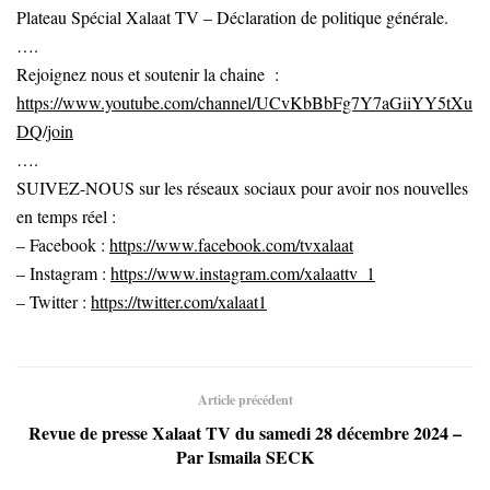
Plateau Spécial Xalaat TV – Déclaration de politique générale.
….
Rejoignez nous et soutenir la chaine :
https://www.youtube.com/channel/UCvKbBbFg7Y7aGiiYY5tXu
DQ/join
….
SUIVEZ-NOUS sur les réseaux sociaux pour avoir nos nouvelles
en temps réel :
– Facebook :
https://www.facebook.com/tvxalaat
– Instagram :
https://www.instagram.com/xalaattv_1
– Twitter :
https://twitter.com/xalaat1
Article précédent
Revue de presse Xalaat TV du samedi 28 décembre 2024 –
Par Ismaila SECK