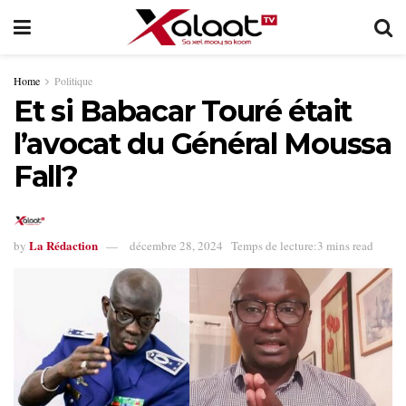
Home
Politique
Et si Babacar Touré était
l’avocat du Général Moussa
Fall?
La Rédaction
by
décembre 28, 2024
Temps de lecture:3 mins read