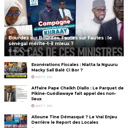
Bourdes sur Bourdes, Fautes sur Fautes : le
sénégal mérite-t-il mieux ?
AOÛT 8, 2026
Exonérations Fiscales : Niatta la Nguuru
Macky Sall Balé Ci Bor ?
AOÛT 8, 2026
Affaire Pape Cheikh Diallo : Le Parquet de
Pikine-Guédiawaye fait appel des non-
lieux
AOÛT 7, 2026
Alioune Tine Démasqué ? Le Vrai Enjeu
Derrière le Report des Locales