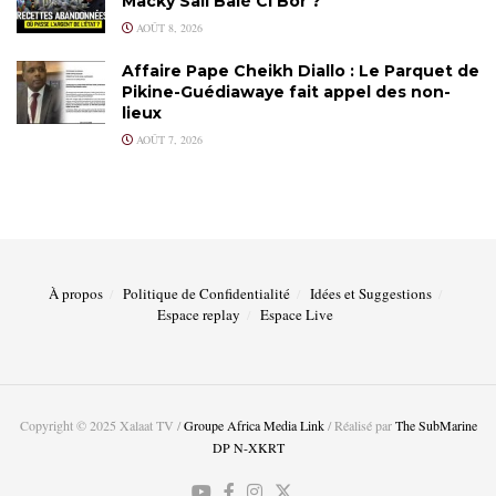
Macky Sall Balé Ci Bor ?
AOÛT 8, 2026
Affaire Pape Cheikh Diallo : Le Parquet de
Pikine-Guédiawaye fait appel des non-
lieux
AOÛT 7, 2026
À propos
Politique de Confidentialité
Idées et Suggestions
Espace replay
Espace Live
Copyright © 2025 Xalaat TV /
Groupe Africa Media Link
/ Réalisé par
The SubMarine
DP N-XKRT