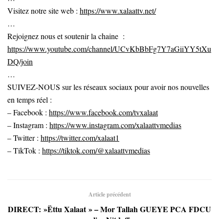
Visitez notre site web :
https://www.xalaattv.net/
…
Rejoignez nous et soutenir la chaine :
https://www.youtube.com/channel/UCvKbBbFg7Y7aGiiYY5tXu
DQ/join
…
SUIVEZ-NOUS sur les réseaux sociaux pour avoir nos nouvelles
en temps réel :
– Facebook :
https://www.facebook.com/tvxalaat
– Instagram :
https://www.instagram.com/xalaattvmedias
– Twitter :
https://twitter.com/xalaat1
– TikTok :
https://tiktok.com/@xalaattvmedias
Article précédent
DIRECT: »Ëttu Xalaat » – Mor Tallah GUEYE PCA FDCU