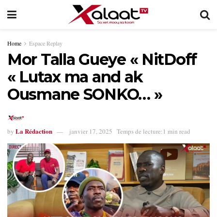
Home
Espace Replay
Mor Talla Gueye « NitDoff
« Lutax ma and ak
Ousmane SONKO… »
La Rédaction
by
janvier 17, 2025
Temps de lecture:1 min read