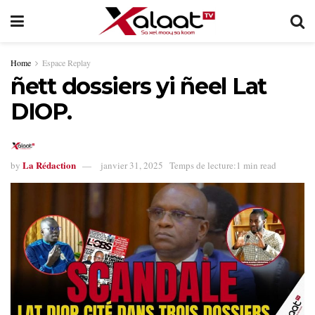
Home
Espace Replay
ñett dossiers yi ñeel Lat
DIOP.
La Rédaction
by
janvier 31, 2025
Temps de lecture:1 min read