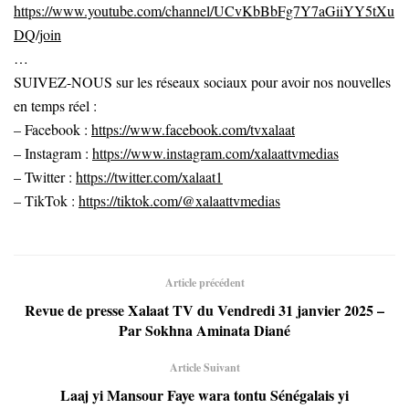
https://www.youtube.com/channel/UCvKbBbFg7Y7aGiiYY5tXu
DQ/join
…
SUIVEZ-NOUS sur les réseaux sociaux pour avoir nos nouvelles
en temps réel :
– Facebook :
https://www.facebook.com/tvxalaat
– Instagram :
https://www.instagram.com/xalaattvmedias
– Twitter :
https://twitter.com/xalaat1
– TikTok :
https://tiktok.com/@xalaattvmedias
Article précédent
Revue de presse Xalaat TV du Vendredi 31 janvier 2025 –
Par Sokhna Aminata Diané
Article Suivant
Laaj yi Mansour Faye wara tontu Sénégalais yi