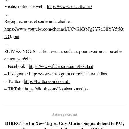
Visitez notre site web :
https://www.xalaattv.net/
…
Rejoignez nous et soutenir la chaine :
https://www.youtube.com/channel/UCvKbBbFg7Y7aGiiYY5tXu
DQ/join
…
SUIVEZ-NOUS sur les réseaux sociaux pour avoir nos nouvelles
en temps réel :
– Facebook :
https://www.facebook.com/tvxalaat
– Instagram :
https://www.instagram.com/xalaattvmedias
– Twitter :
https://twitter.com/xalaat1
– TikTok :
https://tiktok.com/@xalaattvmedias
Article précédent
DIRECT: »Lu Xew Tay », Guy Marius Sagna défend le PM,