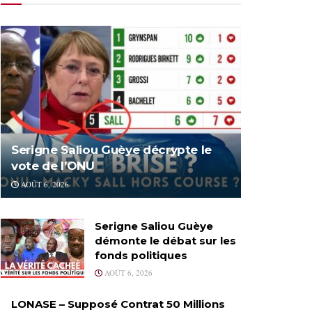
Serigne Saliou Guèye décrypte le
vote de l’ONU
AOÛT 6, 2026
Serigne Saliou Guèye
démonte le débat sur les
fonds politiques
AOÛT 6, 2026
LONASE – Supposé Contrat 50 Millions