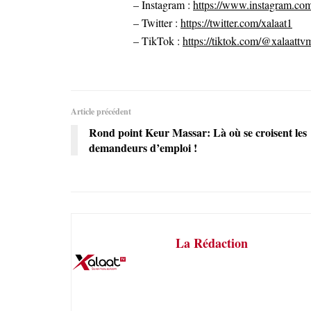
– Instagram :
https://www.instagram.com
– Twitter :
https://twitter.com/xalaat1
– TikTok :
https://tiktok.com/@xalaattv
Article précédent
Rond point Keur Massar: Là où se croisent les
demandeurs d’emploi !
La Rédaction