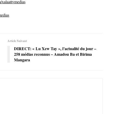
/xalaattvmedias
medias
Article Suivant
DIRECT: « Lu Xew Tay », l’actualité du jour –
258 médias reconnus – Amadou Ba et Birima
Mangara