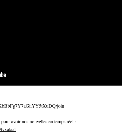
CvKbBbFg7Y7aGiiYY5tXuDQ/join
ur avoir nos nouvelles en temps réel :
tvxalaat