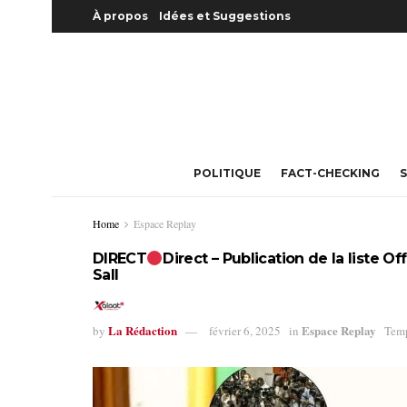
À propos
Idées et Suggestions
POLITIQUE
FACT-CHECKING
S
Home
Espace Replay
DIRECT
Direct – Publication de la liste Of
Sall
La Rédaction
Espace Replay
by
février 6, 2025
in
Temp