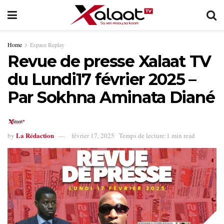
Home
Espace Replay
Revue de presse Xalaat TV
du Lundi17 février 2025 –
Par Sokhna Aminata Diané
La Rédaction
by
février 17, 2025
Temps de lecture:1 min read