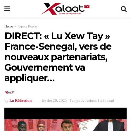
Home
Espace Replay
DIRECT: « Lu Xew Tay »
France-Senegal, vers de
nouveaux partenariats,
Gouvernement va
appliquer…
La Rédaction
by
février 20, 2025
Temps de lecture:1 min read