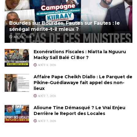
Bourdes sur Bourdes, Fautes sur Fautes : le
sénégal mérite-t-il mieux ?
AOÛT 8, 2026
Exonérations Fiscales : Niatta la Nguuru
Macky Sall Balé Ci Bor ?
AOÛT 8, 2026
Affaire Pape Cheikh Diallo : Le Parquet de
Pikine-Guédiawaye fait appel des non-
lieux
AOÛT 7, 2026
Alioune Tine Démasqué ? Le Vrai Enjeu
Derrière le Report des Locales
AOÛT 7, 2026