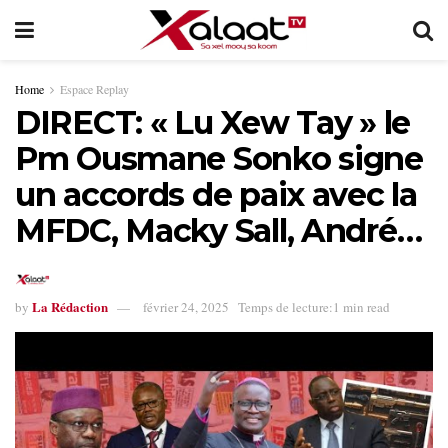
Home
Espace Replay
DIRECT: « Lu Xew Tay » le
Pm Ousmane Sonko signe
un accords de paix avec la
MFDC, Macky Sall, André…
La Rédaction
by
février 24, 2025
Temps de lecture:1 min read