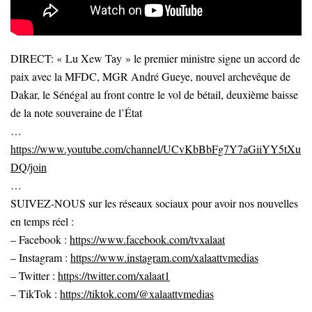
DIRECT: « Lu Xew Tay » le premier ministre signe un accord de
paix avec la MFDC, MGR André Gueye, nouvel archevêque de
Dakar, le Sénégal au front contre le vol de bétail, deuxième baisse
de la note souveraine de l’État
…
https://www.youtube.com/channel/UCvKbBbFg7Y7aGiiYY5tXu
DQ/join
…
SUIVEZ-NOUS sur les réseaux sociaux pour avoir nos nouvelles
en temps réel :
– Facebook :
https://www.facebook.com/tvxalaat
– Instagram :
https://www.instagram.com/xalaattvmedias
– Twitter :
https://twitter.com/xalaat1
– TikTok :
https://tiktok.com/@xalaattvmedias