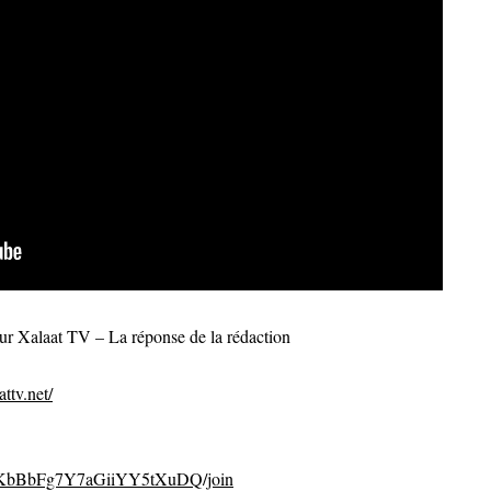
sur Xalaat TV – La réponse de la rédaction
ttv.net/
CvKbBbFg7Y7aGiiYY5tXuDQ/join