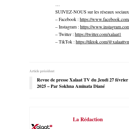
…
SUIVEZ-NOUS sur les réseaux sociaux po
– Facebook :
https://www.facebook.com/
– Instagram :
https://www.instagram.com
– Twitter :
https://twitter.com/xalaat1
– TikTok :
https://tiktok.com/@xalaattv
Article précédent
Revue de presse Xalaat TV du Jeudi 27 février
2025 – Par Sokhna Aminata Diané
La Rédaction