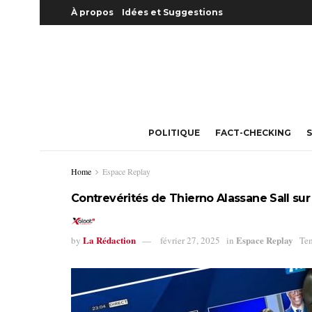
À propos
Idées et Suggestions
POLITIQUE
FACT-CHECKING
S
Home
Espace Replay
Contrevérités de Thierno Alassane Sall sur
La Rédaction
Espace Replay
by
février 27, 2025
in
Tem