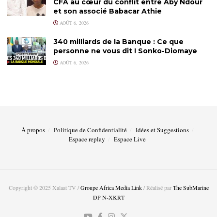
CFA au cœur du conflit entre Aby Ndour
et son associé Babacar Athie
AOÛT 6, 2026
340 milliards de la Banque : Ce que
personne ne vous dit ! Sonko-Diomaye
AOÛT 6, 2026
À propos
Politique de Confidentialité
Idées et Suggestions
Espace replay
Espace Live
Copyright © 2025 Xalaat TV /
Groupe Africa Media Link
/ Réalisé par
The SubMarine
DP N-XKRT