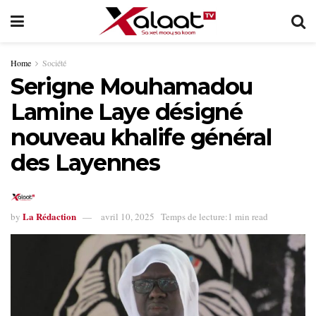
Home
Société
Serigne Mouhamadou
Lamine Laye désigné
nouveau khalife général
des Layennes
La Rédaction
by
avril 10, 2025
Temps de lecture:1 min read