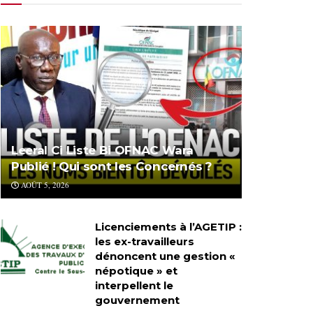
Leeral Ci Liste Bi OFNAC Wara
Publié ! Qui sont les Concernés ?
AOÛT 5, 2026
Licenciements à l’AGETIP :
les ex-travailleurs
dénoncent une gestion «
népotique » et
interpellent le
gouvernement