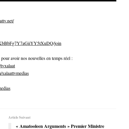
ttv.net/
CvKbBbFg7Y7aGiiYY5tXuDQ/join
ur avoir nos nouvelles en temps réel :
tvxalaat
/xalaattvmedias
medias
Article Suivant
« Amatooleen Arguments » Premier Ministre