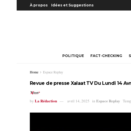
À propos
Idées et Suggestions
POLITIQUE
FACT-CHECKING
S
Home
Espace Replay
Revue de presse Xalaat TV Du Lundi 14 Avr
La Rédaction
Espace Replay
by
avril 14, 2025
in
Temp