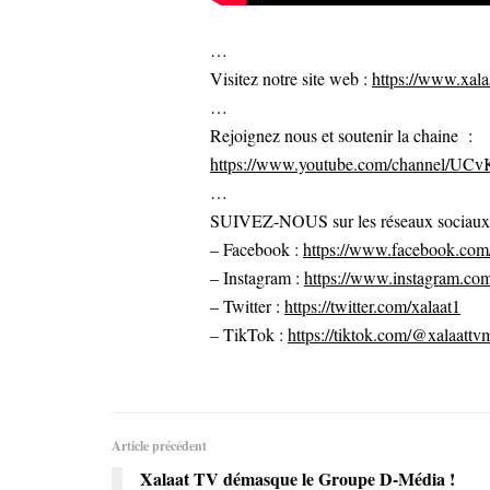
…
Visitez notre site web :
https://www.xalaa
…
Rejoignez nous et soutenir la chaine :
https://www.youtube.com/channel/U
…
SUIVEZ-NOUS sur les réseaux sociaux po
– Facebook :
https://www.facebook.com/
– Instagram :
https://www.instagram.com
– Twitter :
https://twitter.com/xalaat1
– TikTok :
https://tiktok.com/@xalaattv
Article précédent
Xalaat TV démasque le Groupe D-Média !