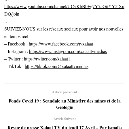
https://www.youtube.com/channel/UCvKbBbFg7Y7aGiiYY5tXu
DQ/join
…
SUIVEZ-NOUS sur les réseaux sociaux pour avoir nos nouvelles
en temps réel :
– Facebook :
https://www.facebook.com/tvxalaat
– Instagram :
https://www.instagram.com/xalaattvmedias
– Twitter :
https://twitter.com/xalaat1
– TikTok :
https://tiktok.com/@xalaattvmedias
Article précédent
Fonds Covid 19 : Scandale au Ministère des mines et de la
Geologie
Article Suivant
Revue de presse Xalaat TV du jeudi 17 Avril – Par Ismaila