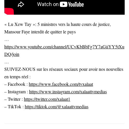
« Lu Xew Tay »: 5 ministres vers la haute cours de justice,
Mansour Faye interdit de quitter le pays
…
https://www.youtube.com/channel/UCvKbBbFg7Y7aGiiYY5tXu
DQ/join
…
SUIVEZ-NOUS sur les réseaux sociaux pour avoir nos nouvelles
en temps réel :
– Facebook :
https://www.facebook.com/tvxalaat
– Instagram :
https://www.instagram.com/xalaattvmedias
– Twitter :
https://twitter.com/xalaat1
– TikTok :
https://tiktok.com/@xalaattvmedias