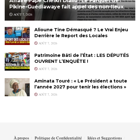
Affaire Pape Cheikh Diallo : Le Parquet de
Pikine-Guédiawaye fait appel des non-lieux
AOÛT 7, 2026
Alioune Tine Démasqué ? Le Vrai Enjeu
Derrière le Report des Locales
AOÛT 7, 2026
Patrimoine Bâti de l’État : LES DÉPUTÉS
OUVRENT L’ENQUÊTE !
AOÛT 7, 2026
Aminata Touré : « Le Président a toute
l’année 2027 pour tenir les élections »
AOÛT 7, 2026
À propos
Politique de Confidentialité
Idées et Suggestions