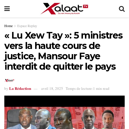
Home
Espace Replay
« Lu Xew Tay »: 5 ministres
vers la haute cours de
justice, Mansour Faye
interdit de quitter le pays
La Rédaction
by
avril 18, 2025
Temps de lecture:1 min read