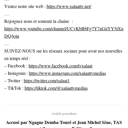
Visitez notre site web :
https://www.xalaattv.net/
…
Rejoignez nous et soutenir la chaine :
https://www.youtube.com/channel/UCvKbBbFg7Y7aGiiYY5tXu
DQ/join
…
SUIVEZ-NOUS sur les réseaux sociaux pour avoir nos nouvelles
en temps réel :
– Facebook :
https://www.facebook.com/tvxalaat
– Instagram :
https://www.instagram.com/xalaattvmedias
– Twitter :
https://twitter.com/xalaat1
– TikTok :
https://tiktok.com/@xalaattvmedias
Article précédent
Accusé par Ngagne Demba Touré et Jean Michel Sène, TAS