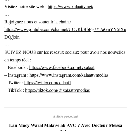
Visitez notre site web :
https://www.xalaattv.net/
…
Rejoignez nous et soutenir la chaine :
https://www.youtube.com/channel/UCvKbBbFg7Y7aGiiYY5tXu
DQ/join
…
SUIVEZ-NOUS sur les réseaux sociaux pour avoir nos nouvelles
en temps réel :
– Facebook :
https://www.facebook.com/tvxalaat
– Instagram :
https://www.instagram.com/xalaattvmedias
– Twitter :
https://twitter.com/xalaat1
– TikTok :
https://tiktok.com/@xalaattvmedias
Article précédent
Lan Mooy Waral Malaise ak AVC ? Avec Docteur Meissa