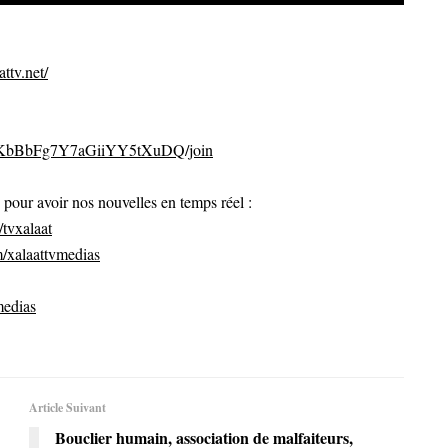
ttv.net/
CvKbBbFg7Y7aGiiYY5tXuDQ/join
ur avoir nos nouvelles en temps réel :
tvxalaat
/xalaattvmedias
medias
Article Suivant
Bouclier humain, association de malfaiteurs,