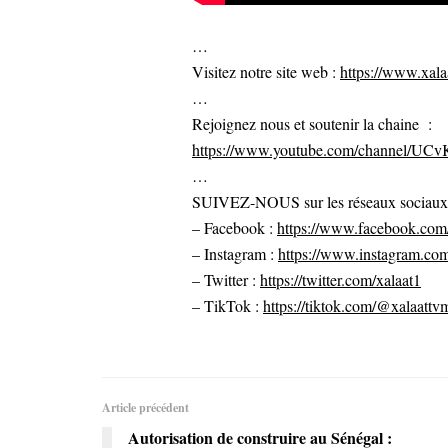
…
Visitez notre site web :
https://www.xalaa
…
Rejoignez nous et soutenir la chaine :
https://www.youtube.com/channel/U
…
SUIVEZ-NOUS sur les réseaux sociaux po
– Facebook :
https://www.facebook.com/
– Instagram :
https://www.instagram.com
– Twitter :
https://twitter.com/xalaat1
– TikTok :
https://tiktok.com/@xalaattv
Article précédent
Autorisation de construire au Sénégal :