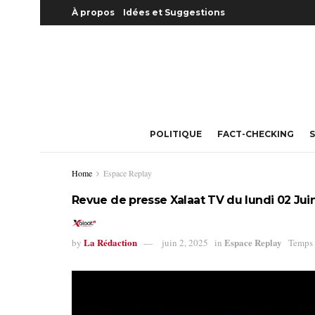
À propos
Idées et Suggestions
POLITIQUE
FACT-CHECKING
S
Home
Espace Replay
Revue de presse Xalaat TV du lundi 02 Juin
La Rédaction
Espace Replay
by
juin 2, 2025
in
Temps 