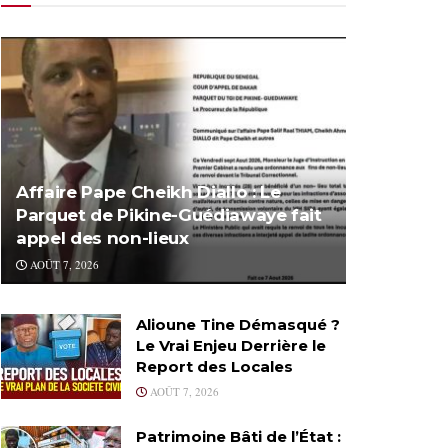
Affaire Pape Cheikh Diallo : Le
Parquet de Pikine-Guédiawaye fait
appel des non-lieux
AOÛT 7, 2026
Alioune Tine Démasqué ?
Le Vrai Enjeu Derrière le
Report des Locales
AOÛT 7, 2026
Patrimoine Bâti de l’État :