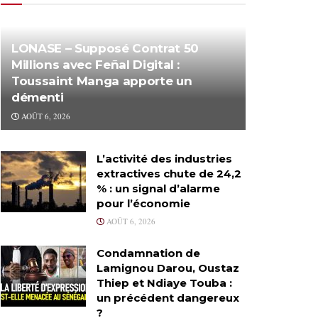
LONASE – Supposé Contrat 50
Millions avec Feñal Digital :
Toussaint Manga apporte un
démenti
AOÛT 6, 2026
L’activité des industries
extractives chute de 24,2
% : un signal d’alarme
pour l’économie
AOÛT 6, 2026
Condamnation de
Lamignou Darou, Oustaz
Thiep et Ndiaye Touba :
un précédent dangereux
?