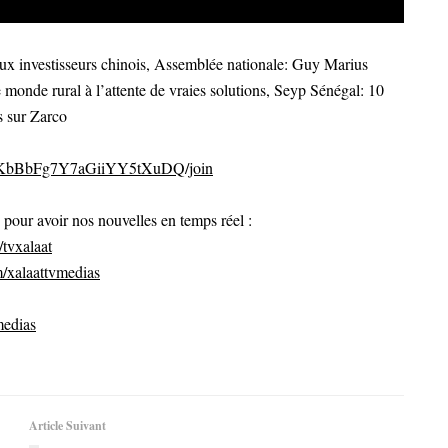
x investisseurs chinois, Assemblée nationale: Guy Marius
e monde rural à l’attente de vraies solutions, Seyp Sénégal: 10
s sur Zarco
CvKbBbFg7Y7aGiiYY5tXuDQ/join
ur avoir nos nouvelles en temps réel :
tvxalaat
/xalaattvmedias
medias
Article Suivant