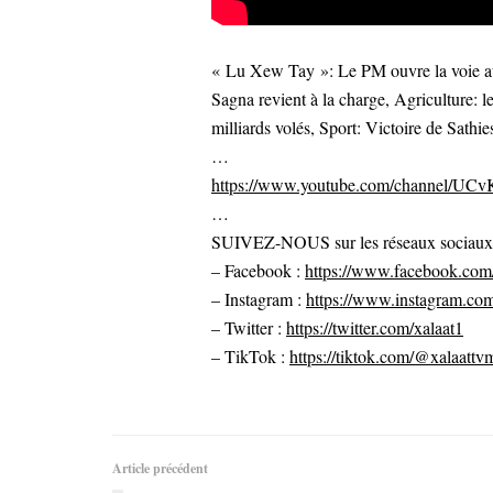
« Lu Xew Tay »: Le PM ouvre la voie au
Sagna revient à la charge, Agriculture: l
milliards volés, Sport: Victoire de Sathie
…
https://www.youtube.com/channel/U
…
SUIVEZ-NOUS sur les réseaux sociaux po
– Facebook :
https://www.facebook.com/
– Instagram :
https://www.instagram.com
– Twitter :
https://twitter.com/xalaat1
– TikTok :
https://tiktok.com/@xalaattv
Article précédent