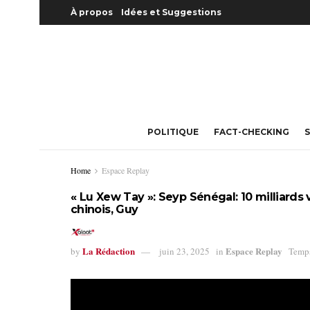
À propos
Idées et Suggestions
POLITIQUE
FACT-CHECKING
S
Home
Espace Replay
« Lu Xew Tay »: Seyp Sénégal: 10 milliards 
chinois, Guy
La Rédaction
Espace Replay
by
juin 23, 2025
in
Temps