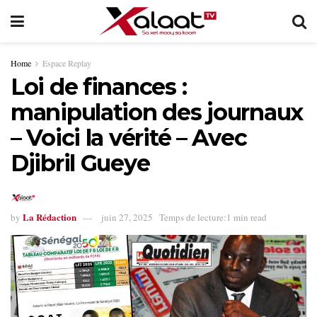
Home
Espace Replay
Loi de finances :
manipulation des journaux
– Voici la vérité – Avec
Djibril Gueye
La Rédaction
by
juin 27, 2025
Temps de lecture:1 min read