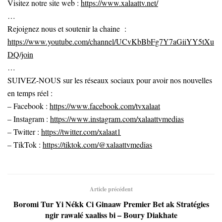
Visitez notre site web :
https://www.xalaattv.net/
…
Rejoignez nous et soutenir la chaine :
https://www.youtube.com/channel/UCvKbBbFg7Y7aGiiYY5tXu
DQ/join
…
SUIVEZ-NOUS sur les réseaux sociaux pour avoir nos nouvelles
en temps réel :
– Facebook :
https://www.facebook.com/tvxalaat
– Instagram :
https://www.instagram.com/xalaattvmedias
– Twitter :
https://twitter.com/xalaat1
– TikTok :
https://tiktok.com/@xalaattvmedias
Article précédent
Boromi Tur Yi Nékk Ci Ginaaw Premier Bet ak Stratégies
ngir rawalé xaaliss bi – Boury Diakhate