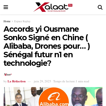
Home
Espace Replay
Accords yi Ousmane
Sonko Signé en Chine (
Alibaba, Drones pour… )
Sénégal futur n1 en
technologie?
La Rédaction
by
juin 29, 2025
Temps de lecture:1 min read