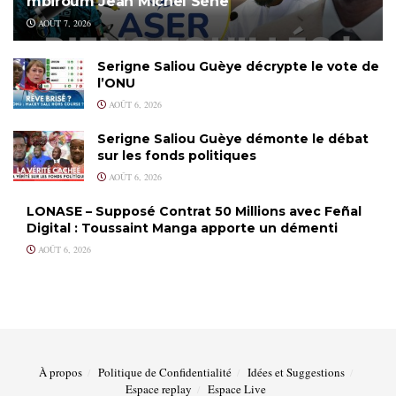
mbiroum Jean Michel Sène
AOÛT 7, 2026
Serigne Saliou Guèye décrypte le vote de
l’ONU
AOÛT 6, 2026
Serigne Saliou Guèye démonte le débat
sur les fonds politiques
AOÛT 6, 2026
LONASE – Supposé Contrat 50 Millions avec Feñal
Digital : Toussaint Manga apporte un démenti
AOÛT 6, 2026
À propos
Politique de Confidentialité
Idées et Suggestions
Espace replay
Espace Live