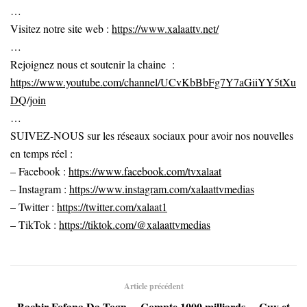
…
Visitez notre site web :
https://www.xalaattv.net/
…
Rejoignez nous et soutenir la chaine :
https://www.youtube.com/channel/UCvKbBbFg7Y7aGiiYY5tXu
DQ/join
…
SUIVEZ-NOUS sur les réseaux sociaux pour avoir nos nouvelles
en temps réel :
– Facebook :
https://www.facebook.com/tvxalaat
– Instagram :
https://www.instagram.com/xalaattvmedias
– Twitter :
https://twitter.com/xalaat1
– TikTok :
https://tiktok.com/@xalaattvmedias
Article précédent
Bachir Fofana Da Togn… Compte 1000 milliards… Guy et