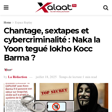
Home
Espace Replay
Chantage, sextapes et
cybercriminalité : Naka la
Yoon tegué lokho Kocc
Barma ?
La Rédaction
by
juillet 18, 2025
Temps de lecture:1 min read