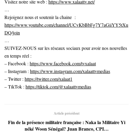
Visitez notre site web :
https://www.xalaattv.net/
…
Rejoignez nous et soutenir la chaine :
https://www.youtube.com/channel/UCvKbBbFg7Y7aGiiYY5tXu
DQ/join
…
SUIVEZ-NOUS sur les réseaux sociaux pour avoir nos nouvelles
en temps réel :
– Facebook :
https://www.facebook.com/tvxalaat
– Instagram :
https://www.instagram.com/xalaattvmedias
– Twitter :
https://twitter.com/xalaat1
– TikTok :
https://tiktok.com/@xalaattvmedias
Article précédent
Fin de la présence militaire française : Naka la Militaire Yi
néké Woon Sénégal? Juan Branco, CPI…