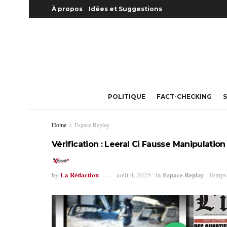
À propos
Idées et Suggestions
POLITIQUE
FACT-CHECKING
S
Home
Espace Replay
Vérification : Leeral Ci Fausse Manipulation 
La Rédaction
Espace Replay
by
août 4, 2025
in
Temps 