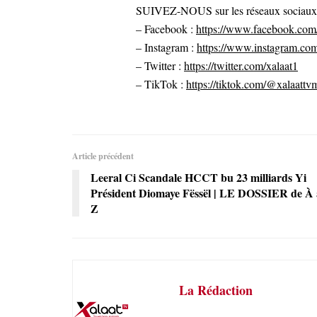
SUIVEZ-NOUS sur les réseaux sociaux po
– Facebook :
https://www.facebook.com/
– Instagram :
https://www.instagram.com
– Twitter :
https://twitter.com/xalaat1
– TikTok :
https://tiktok.com/@xalaattv
Article précédent
Leeral Ci Scandale HCCT bu 23 milliards Yi
Président Diomaye Fëssël | LE DOSSIER de À 
Z
La Rédaction