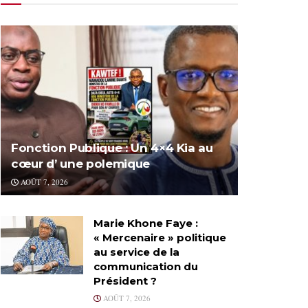
Fonction Publique : Un 4×4 Kia au
cœur d’ une polemique
AOÛT 7, 2026
Marie Khone Faye :
« Mercenaire » politique
au service de la
communication du
Président ?
AOÛT 7, 2026