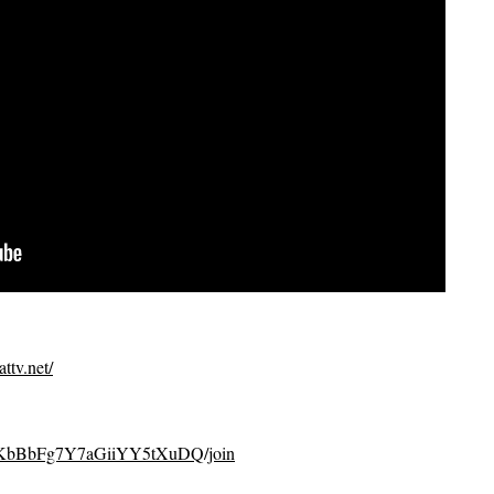
ttv.net/
CvKbBbFg7Y7aGiiYY5tXuDQ/join