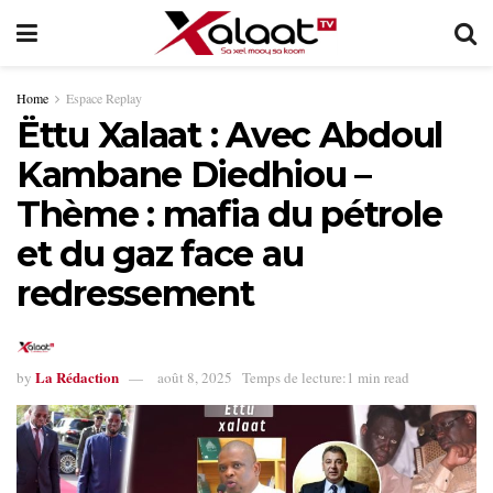
Home
Espace Replay
Ëttu Xalaat : Avec Abdoul
Kambane Diedhiou –
Thème : mafia du pétrole
et du gaz face au
redressement
La Rédaction
by
août 8, 2025
Temps de lecture:1 min read