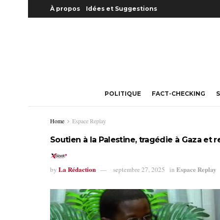
À propos
Idées et Suggestions
POLITIQUE
FACT-CHECKING
S
Home
Espace Replay
Soutien à la Palestine, tragédie à Gaza et 
La Rédaction
Espace Replay
by
septembre 27, 2025
in