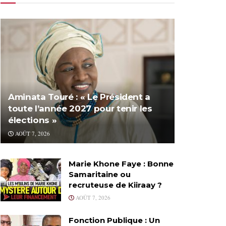
Aminata Touré : « Le Président a
toute l’année 2027 pour tenir les
élections »
AOÛT 7, 2026
Marie Khone Faye : Bonne
Samaritaine ou
recruteuse de Kiiraay ?
AOÛT 7, 2026
Fonction Publique : Un