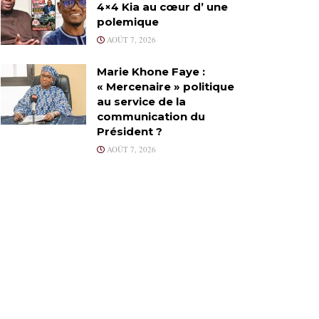
4×4 Kia au cœur d’ une
polemique
AOÛT 7, 2026
Marie Khone Faye :
« Mercenaire » politique
au service de la
communication du
Président ?
AOÛT 7, 2026