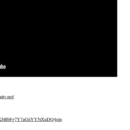
ttv.net/
CvKbBbFg7Y7aGiiYY5tXuDQ/join