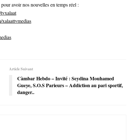
ur avoir nos nouvelles en temps réel :
tvxalaat
/xalaattvmedias
medias
Article Suivant
Càmbar Hebdo – Invité : Seydina Mouhamed
Gueye, S.O.S Parieurs – Addiction au pari sportif,
danger..