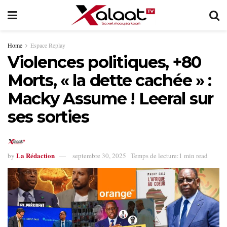
Home
Espace Replay
Violences politiques, +80
Morts, « la dette cachée » :
Macky Assume ! Leeral sur
ses sorties
La Rédaction
by
septembre 30, 2025
Temps de lecture:1 min read