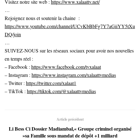
Visitez notre site web :
https://www.xalaattv.net/
…
Rejoignez nous et soutenir la chaine :
https://www.youtube.com/channel/UCvKbBbFg7Y7aGiiYY5tXu
DQ/join
…
SUIVEZ-NOUS sur les réseaux sociaux pour avoir nos nouvelles
en temps réel :
– Facebook :
https://www.facebook.com/tvxalaat
– Instagram :
https://www.instagram.com/xalaattvmedias
– Twitter :
https://twitter.com/xalaat1
– TikTok :
https://tiktok.com/@xalaattvmedias
Article précédent
Li Bess Ci Dossier Madiambal,« Groupe criminel organisé
»sa Famille sous mandat de dépôt +1 milliard