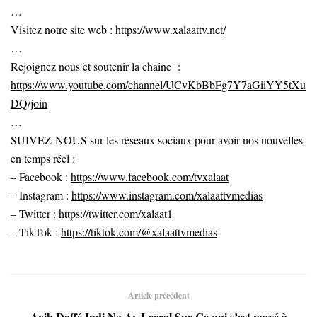
…
Visitez notre site web :
https://www.xalaattv.net/
…
Rejoignez nous et soutenir la chaine :
https://www.youtube.com/channel/UCvKbBbFg7Y7aGiiYY5tXu
DQ/join
…
SUIVEZ-NOUS sur les réseaux sociaux pour avoir nos nouvelles
en temps réel :
– Facebook :
https://www.facebook.com/tvxalaat
– Instagram :
https://www.instagram.com/xalaattvmedias
– Twitter :
https://twitter.com/xalaat1
– TikTok :
https://tiktok.com/@xalaattvmedias
Article précédent
Ayib Daffé Indi Na Ay Leeral Sur Ce qui s’est passé à