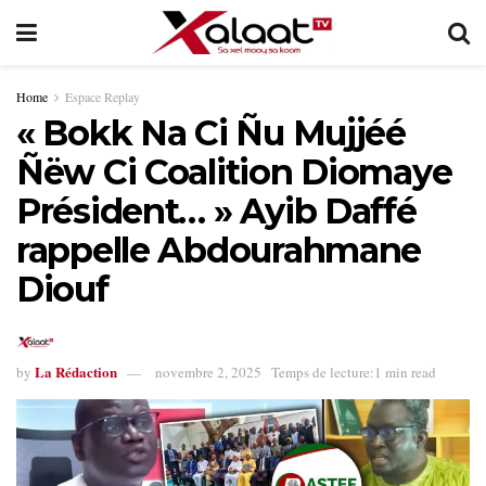
Home
Espace Replay
« Bokk Na Ci Ñu Mujjéé
Ñëw Ci Coalition Diomaye
Président… » Ayib Daffé
rappelle Abdourahmane
Diouf
La Rédaction
by
novembre 2, 2025
Temps de lecture:1 min read