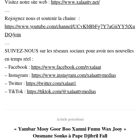
Visitez notre site web :
https://www.xalaattv.net/
…
Rejoignez nous et soutenir la chaine :
https://www.youtube.com/channel/UCvKbBbFg7Y7aGiiYY5tXu
DQ/join
…
SUIVEZ-NOUS sur les réseaux sociaux pour avoir nos nouvelles
en temps réel :
– Facebook :
https://www.facebook.com/tvxalaat
– Instagram :
https://www.instagram.com/xalaattvmedias
– Twitter :
https://twitter.com/xalaat1
– TikTok :
https://tiktok.com/@xalaattvmedias
Article précédent
« Yambar Mooy Goor Boo Xamni Fumu Wax Jooy »
Ousmane Sonko à Pape Djibril Fall