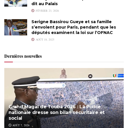
dit au Palais
FÉVRIER 23, 2026
Serigne Bassirou Gueye et sa famille
s’envolent pour Paris, pendant que les
députés examinent la loi sur l’OFNAC
AOÛT 18, 2025
Dernières nouvelles
Grand Magal de Touba 2026 : La Police
nationale dresse son bilan sécuritaire et
social
AOÛT 7, 2026