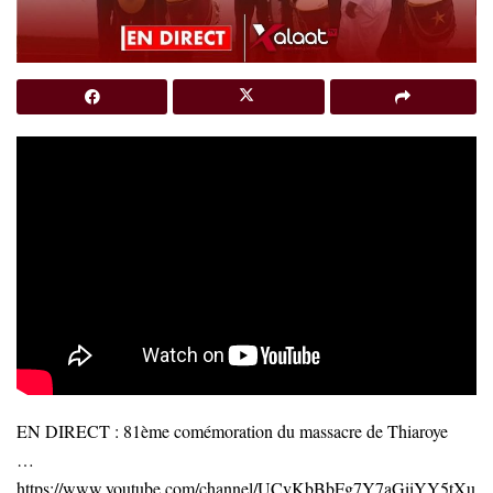
EN DIRECT : 81ème comémoration du massacre de Thiaroye
…
https://www.youtube.com/channel/UCvKbBbFg7Y7aGiiYY5tXu