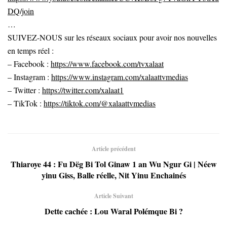
DQ/join
…
SUIVEZ-NOUS sur les réseaux sociaux pour avoir nos nouvelles
en temps réel :
– Facebook :
https://www.facebook.com/tvxalaat
– Instagram :
https://www.instagram.com/xalaattvmedias
– Twitter :
https://twitter.com/xalaat1
– TikTok :
https://tiktok.com/@xalaattvmedias
Article précédent
Thiaroye 44 : Fu Dëg Bi Tol Ginaw 1 an Wu Ngur Gi | Néew
yinu Giss, Balle réelle, Nit Yinu Enchainés
Article Suivant
Dette cachée : Lou Waral Polémque Bi ?