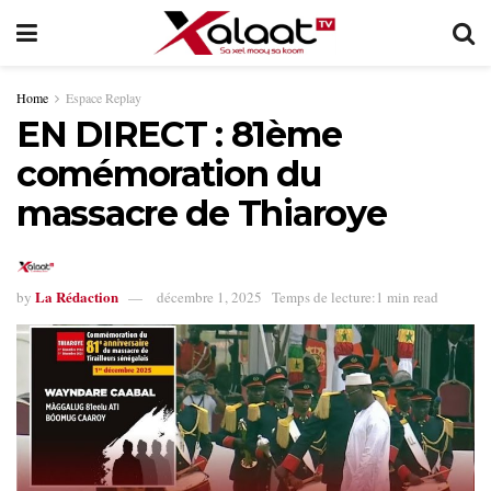
Home
Espace Replay
EN DIRECT : 81ème
comémoration du
massacre de Thiaroye
La Rédaction
by
décembre 1, 2025
Temps de lecture:1 min read