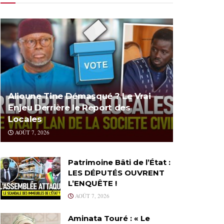
Alioune Tine Démasqué ? Le Vrai
Enjeu Derrière le Report des
Locales
AOÛT 7, 2026
Patrimoine Bâti de l’État :
LES DÉPUTÉS OUVRENT
L’ENQUÊTE !
AOÛT 7, 2026
Aminata Touré : « Le