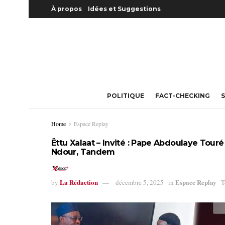
À propos
Idées et Suggestions
POLITIQUE
FACT-CHECKING
S
Home
Espace Replay
Ëttu Xalaat – Invité : Pape Abdoulaye Tour
Ndour, Tandem
La Rédaction
Espace Replay
by
décembre 5, 2025
in
T