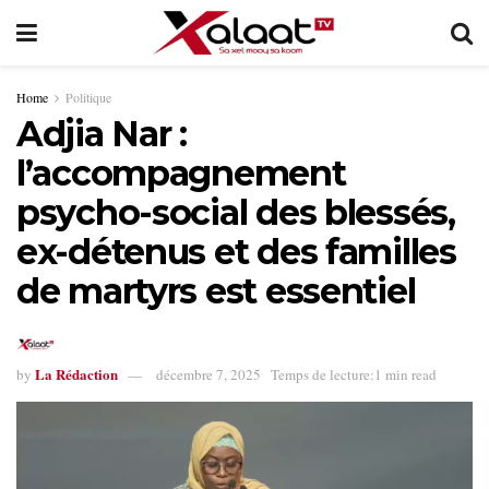
Home
Politique
Adjia Nar :
l’accompagnement
psycho-social des blessés,
ex-détenus et des familles
de martyrs est essentiel
La Rédaction
by
décembre 7, 2025
Temps de lecture:1 min read