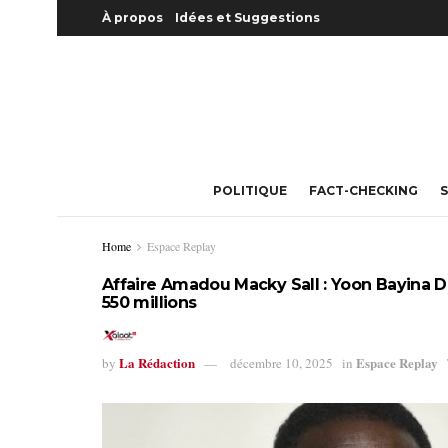
À propos
Idées et Suggestions
POLITIQUE
FACT-CHECKING
S
Home
Espace Replay
Affaire Amadou Macky Sall : Yoon Bayina
550 millions
La Rédaction
Espace Replay
by
décembre 10, 2025
in