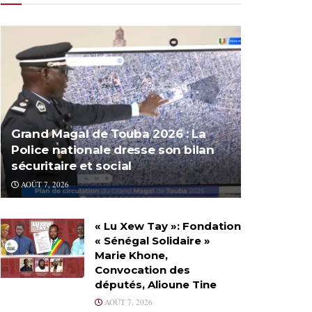
Grand Magal de Touba 2026 : La
Police nationale dresse son bilan
sécuritaire et social
AOÛT 7, 2026
« Lu Xew Tay »: Fondation
« Sénégal Solidaire »
Marie Khone,
Convocation des
députés, Alioune Tine
AOÛT 7, 2026