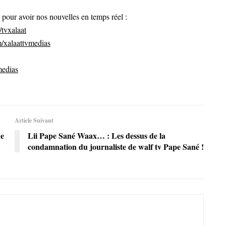
ur avoir nos nouvelles en temps réel :
tvxalaat
/xalaattvmedias
medias
Article Suivant
de
Lii Pape Sané Waax… : Les dessus de la
condamnation du journaliste de walf tv Pape Sané !