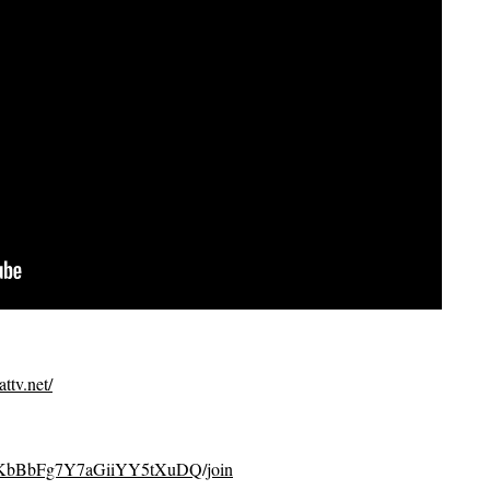
ttv.net/
CvKbBbFg7Y7aGiiYY5tXuDQ/join