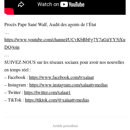
Procès Pape Sané Walf, Audit des agents de l’État
…
https://www.youtube.com/channel/UCvKbBbFg7Y7aGiiYY5tXu
DQ/join
…
SUIVEZ-NOUS sur les réseaux sociaux pour avoir nos nouvelles
en temps réel :
– Facebook :
https://www.facebook.com/tvxalaat
– Instagram :
https://www.instagram.com/xalaattvmedias
– Twitter :
https://twitter.com/xalaat1
– TikTok :
https://tiktok.com/@xalaattvmedias
Article précédent