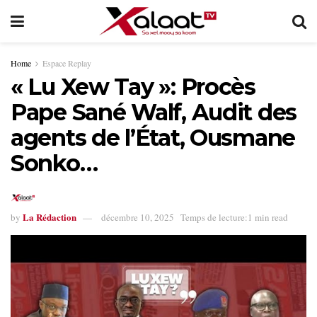
Home
Espace Replay
« Lu Xew Tay »: Procès
Pape Sané Walf, Audit des
agents de l’État, Ousmane
Sonko…
La Rédaction
by
décembre 10, 2025
Temps de lecture:1 min read