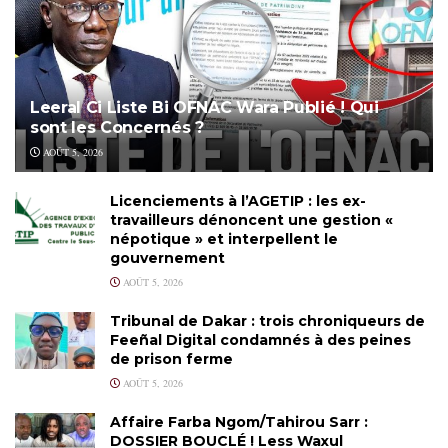
Leeral Ci Liste Bi OFNAC Wara Publié ! Qui
sont les Concernés ?
AOÛT 5, 2026
Licenciements à l’AGETIP : les ex-
travailleurs dénoncent une gestion «
népotique » et interpellent le
gouvernement
AOÛT 5, 2026
Tribunal de Dakar : trois chroniqueurs de
Feeñal Digital condamnés à des peines
de prison ferme
AOÛT 5, 2026
Affaire Farba Ngom/Tahirou Sarr :
DOSSIER BOUCLÉ ! Less Waxul