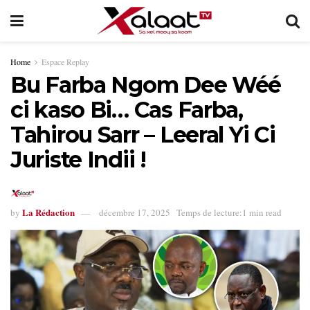
Home
Espace Replay
Bu Farba Ngom Dee Wéé
ci kaso Bi… Cas Farba,
Tahirou Sarr – Leeral Yi Ci
Juriste Indii !
La Rédaction
by
décembre 17, 2025
Temps de lecture:1 min read