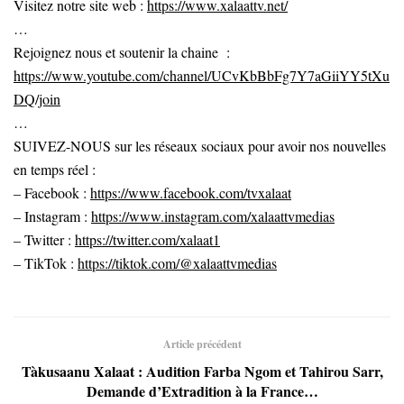
Visitez notre site web :
https://www.xalaattv.net/
…
Rejoignez nous et soutenir la chaine :
https://www.youtube.com/channel/UCvKbBbFg7Y7aGiiYY5tXu
DQ/join
…
SUIVEZ-NOUS sur les réseaux sociaux pour avoir nos nouvelles
en temps réel :
– Facebook :
https://www.facebook.com/tvxalaat
– Instagram :
https://www.instagram.com/xalaattvmedias
– Twitter :
https://twitter.com/xalaat1
– TikTok :
https://tiktok.com/@xalaattvmedias
Article précédent
Tàkusaanu Xalaat : Audition Farba Ngom et Tahirou Sarr,
Demande d’Extradition à la France…