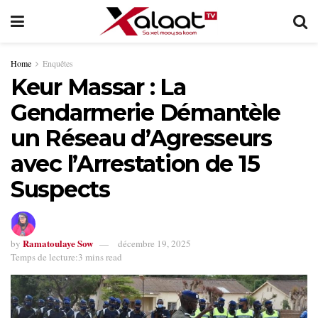
Home
Enquêtes
Keur Massar : La
Gendarmerie Démantèle
un Réseau d’Agresseurs
avec l’Arrestation de 15
Suspects
Ramatoulaye Sow
by
décembre 19, 2025
Temps de lecture:3 mins read