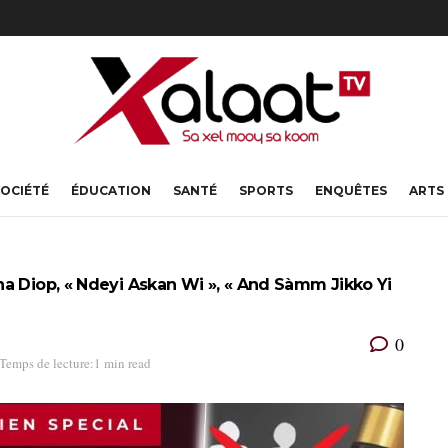
OCIÉTÉ
ÉDUCATION
SANTÉ
SPORTS
ENQUÊTES
ARTS
a Diop, « Ndeyi Askan Wi », « And Sàmm Jikko Yi
0
Temps de lecture:1 min read