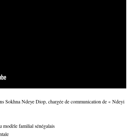
Sokhna Ndeye Diop, chargée de communication de « Ndeyi
u modèle familial sénégalais
ntale