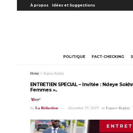
À propos
Idées et Suggestions
POLITIQUE
FACT-CHECKING
S
Home
Espace Replay
ENTRETIEN SPECIAL – Invitée : Ndeye Sokhn
Femmes »..
La Rédaction
Espace Replay
by
décembre 25, 2025
in