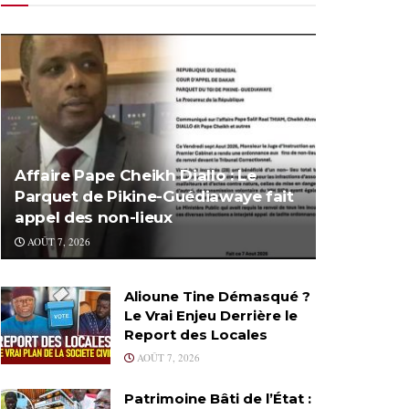
Affaire Pape Cheikh Diallo : Le
Parquet de Pikine-Guédiawaye fait
appel des non-lieux
AOÛT 7, 2026
Alioune Tine Démasqué ?
Le Vrai Enjeu Derrière le
Report des Locales
AOÛT 7, 2026
Patrimoine Bâti de l’État :