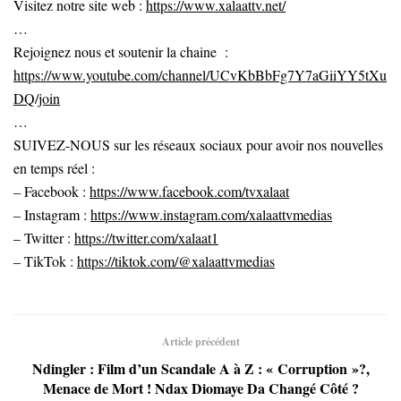
Visitez notre site web :
https://www.xalaattv.net/
…
Rejoignez nous et soutenir la chaine :
https://www.youtube.com/channel/UCvKbBbFg7Y7aGiiYY5tXu
DQ/join
…
SUIVEZ-NOUS sur les réseaux sociaux pour avoir nos nouvelles
en temps réel :
– Facebook :
https://www.facebook.com/tvxalaat
– Instagram :
https://www.instagram.com/xalaattvmedias
– Twitter :
https://twitter.com/xalaat1
– TikTok :
https://tiktok.com/@xalaattvmedias
Article précédent
Ndingler : Film d’un Scandale A à Z : « Corruption »?,
Menace de Mort ! Ndax Diomaye Da Changé Côté ?