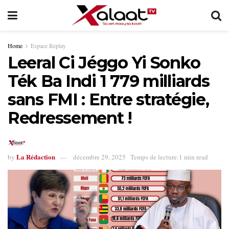
Home
Espace Replay
Leeral Ci Jéggo Yi Sonko
Ték Ba Indi 1 779 milliards
sans FMI : Entre stratégie,
Redressement !
La Rédaction
by
décembre 29, 2025
Temps de lecture:1 min read