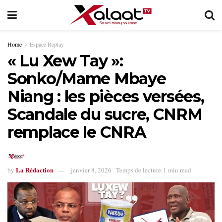
Home
Espace Replay
« Lu Xew Tay »:
Sonko/Mame Mbaye
Niang : les pièces versées,
Scandale du sucre, CNRM
remplace le CNRA
La Rédaction
by
janvier 8, 2026
Temps de lecture:1 min read