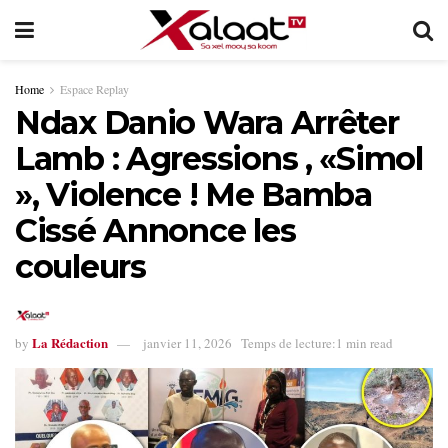
Home
Espace Replay
Ndax Danio Wara Arrêter
Lamb : Agressions , «Simol
», Violence ! Me Bamba
Cissé Annonce les
couleurs
La Rédaction
by
janvier 11, 2026
Temps de lecture:1 min read