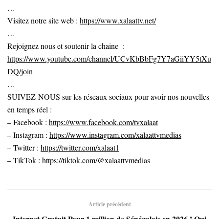
…
Visitez notre site web :
https://www.xalaattv.net/
…
Rejoignez nous et soutenir la chaine :
https://www.youtube.com/channel/UCvKbBbFg7Y7aGiiYY5tXu
DQ/join
…
SUIVEZ-NOUS sur les réseaux sociaux pour avoir nos nouvelles
en temps réel :
– Facebook :
https://www.facebook.com/tvxalaat
– Instagram :
https://www.instagram.com/xalaattvmedias
– Twitter :
https://twitter.com/xalaat1
– TikTok :
https://tiktok.com/@xalaattvmedias
Article précédent
Internet Gratuit Pour 1 million de Sénégalais en 2026 ! Qui