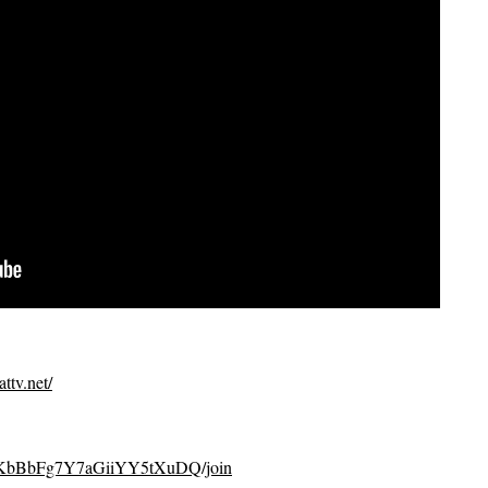
ttv.net/
CvKbBbFg7Y7aGiiYY5tXuDQ/join