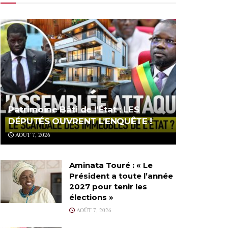
Patrimoine Bâti de l’État : LES
DÉPUTÉS OUVRENT L’ENQUÊTE !
AOÛT 7, 2026
Aminata Touré : « Le
Président a toute l’année
2027 pour tenir les
élections »
AOÛT 7, 2026