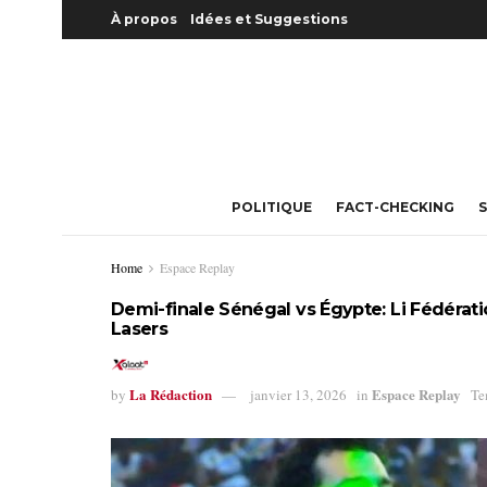
À propos
Idées et Suggestions
POLITIQUE
FACT-CHECKING
S
Home
Espace Replay
Demi-finale Sénégal vs Égypte: Li Fédérati
Lasers
La Rédaction
Espace Replay
by
janvier 13, 2026
in
Te