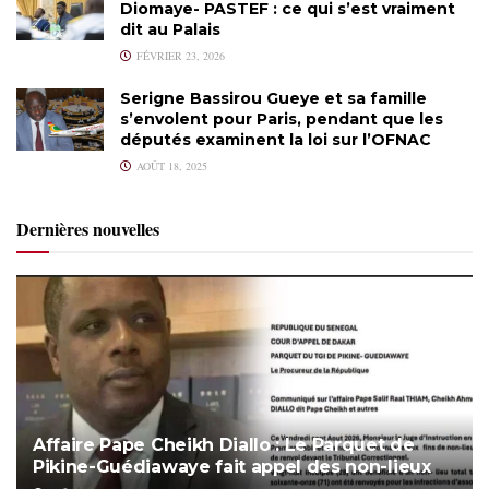
Diomaye- PASTEF : ce qui s’est vraiment
dit au Palais
FÉVRIER 23, 2026
Serigne Bassirou Gueye et sa famille
s’envolent pour Paris, pendant que les
députés examinent la loi sur l’OFNAC
AOÛT 18, 2025
Dernières nouvelles
Affaire Pape Cheikh Diallo : Le Parquet de
Pikine-Guédiawaye fait appel des non-lieux