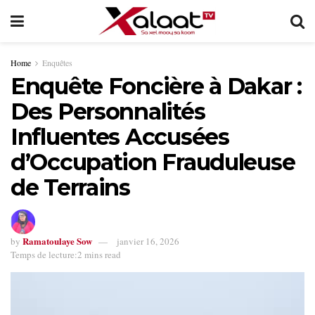
Home
Enquêtes
Enquête Foncière à Dakar :
Des Personnalités
Influentes Accusées
d’Occupation Frauduleuse
de Terrains
Ramatoulaye Sow
by
janvier 16, 2026
Temps de lecture:2 mins read